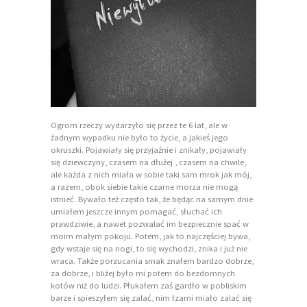
Ogrom rzeczy wydarzyło się przez te 6 lat, ale w
żadnym wypadku nie było to życie, a jakieś jego
okruszki. Pojawiały się przyjaźnie i znikały, pojawiały
się dziewczyny, czasem na dłużej , czasem na chwile,
ale każda z nich miała w sobie taki sam mrok jak mój,
a razem, obok siebie takie czarne morza nie mogą
istnieć. Bywało też często tak, że będąc na samym dnie
umiałem jeszcze innym pomagać, słuchać ich
prawdziwie, a nawet pozwalać im bezpiecznie spać w
moim małym pokoju. Potem, jak to najczęściej bywa,
gdy wstaje się na nogi, to się wychodzi, znika i już nie
wraca. Także porzucania smak znałem bardzo dobrze,
za dobrze, i bliżej było mi potem do bezdomnych
kotów niż do ludzi. Płukałem zaś gardło w pobliskim
barze i spieszyłem się zalać, nim łzami miało zalać się