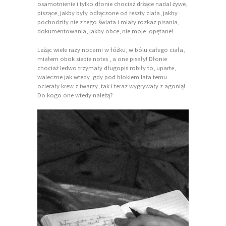
osamotnienie i tylko dłonie chociaż drżące nadal żywe,
piszące, jakby były odłączone od reszty ciała, jakby
pochodziły nie z tego świata i miały rozkaz pisania,
dokumentowania, jakby obce, nie moje, opętane!
Leżąc wiele razy nocami w łóżku, w bólu całego ciała,
miałem obok siebie notes , a one pisały! Dłonie
chociaż ledwo trzymały długopis robiły to, uparte,
waleczne jak wtedy, gdy pod blokiem lata temu
ocierały krew z twarzy, tak i teraz wygrywały z agonią!
Do kogo one wtedy należą?