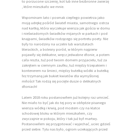
to porzucone szczenię, kot lub inne bezbronne zwierzę
, które mieszkało we mnie.
Wspominam lato i posmak ciepłego powietrza jako
moją udrękę pośród świateł miasta, samotnego ostrza
nad kartką, która wyczekuje wiersza jak gościa w domu
i nieświadomych świadków mijanych w parkach i pod
knajpami, świadków rodzącego się portretu poety. Nie
były to narodziny na uczelni lub warsztatach
literackich, a bolesny poród, w którym najpierw
pojawiły się delikatne, wręcz jedwabne dłonie, a potem
cała reszta, tuż pod twoim domem przyjacielu, tuż za
zakrętem w ciemnym zaułku, tuż między trzepakiem i
kontenerem na śmieci, między butelką wódki a butelką
łez trzymaną jak bukiet kwiatów dla wymyślonej
miłości! Tak rodzą się pocięte dusze o delikatnych
dłoniach!
Latem 2018 roku postanowiłem już kolejny raz umrzeć.
Nie miało to być jak do tej pory w obłędzie pisanego
wiersza wódką i krwią, pod mostem czy na klatce
schodowej bloku w którym mieszkałem, czy
zwyczajnie w pokoju, który i tak już był martwy.
Postanowiłem się przygotować i wyjechać, uciec gdzieś
przed siebie. Tylu nas było, ogrom uciekających przed