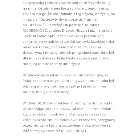
samym sobą i koniec zawsze taki sam! Przyszła kolej
na mnie. Ostatni dzień lipca i znikam z tego miasta,
znikam z tego świata, znikam z tego życia, od życia, od
„nieżycia”. Opcje były dwie: porzucić Trumnę i
NICOBECNOŚĆ i przeżyć lub porzucić Trumnę i
NICOBECNOŚĆ, znaleźć Drzewo Niczyje i już nie wrócić.
Jakże brzydko opisuję tę panienkę w przewiewnej
sukience, co w najcieplejsze dni tańczyła każdego roku
na moim trupie, ale to nie oznacza, że jesienna
dziewczyna i mroźny oddech przepięknej pani zimy był,
dla mnie łaskawsze. Małe literki waszych imion ode
mnie, za wielkie wiersze umarłych!
Różnica między latem a jesienią i zimą była taka, że
świat za oknem w tych chłodniejszych porach roku był
bardziej martwy, tak martwy jak ja i przez to mniej
bolało, mniej raziło w oczy.
W lutym 2019 roku uciekłem z Trumny na dobre! Pękła,
wpuszczając po raz pierwszy od wielu lat sznur światła,
który zdołałem pochwycić. Nie parzyło to światło,
które okazało się liną ratunkową. Przeżyłem, przegnany
przez morze, w którym zostawiłem nocą swój wiersz.
Wróciłem, by porzucić NICOBECNOŚĆ!