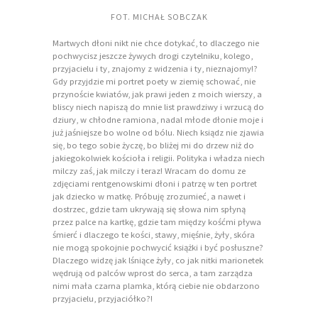
FOT. MICHAŁ SOBCZAK
Martwych dłoni nikt nie chce dotykać, to dlaczego nie
pochwycisz jeszcze żywych drogi czytelniku, kolego,
przyjacielu i ty, znajomy z widzenia i ty, nieznajomy!?
Gdy przyjdzie mi portret poety w ziemię schować, nie
przynoście kwiatów, jak prawi jeden z moich wierszy, a
bliscy niech napiszą do mnie list prawdziwy i wrzucą do
dziury, w chłodne ramiona, nadal młode dłonie moje i
już jaśniejsze bo wolne od bólu. Niech ksiądz nie zjawia
się, bo tego sobie życzę, bo bliżej mi do drzew niż do
jakiegokolwiek kościoła i religii. Polityka i władza niech
milczy zaś, jak milczy i teraz! Wracam do domu ze
zdjęciami rentgenowskimi dłoni i patrzę w ten portret
jak dziecko w matkę. Próbuję zrozumieć, a nawet i
dostrzec, gdzie tam ukrywają się słowa nim spłyną
przez palce na kartkę, gdzie tam między kośćmi pływa
śmierć i dlaczego te kości, stawy, mięśnie, żyły, skóra
nie mogą spokojnie pochwycić książki i być posłuszne?
Dlaczego widzę jak lśniące żyły, co jak nitki marionetek
wędrują od palców wprost do serca, a tam zarządza
nimi mała czarna plamka, którą ciebie nie obdarzono
przyjacielu, przyjaciółko?!