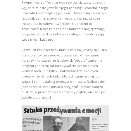
Szymonika, że "Piotr to wasz człowiek, wasz poeta, a
wy, całe miasto jesteście jego rodziną" i chociaż z tego
powodu ktoś mógł się pojawić. Odwieczną patologia
jest brak zainteresowania i wsparcia przez władze
miasta dla lokalnych twórców i trudno mi to
zrozumieć! Może to banalne i naiwne z mojej strony,
ale przecież bardzo ludzkie i każdego z nas dotykają
takie myśli, każdego!
Zasmucił mnie też brak ludzi z miasta, którzy są blisko
literatury czy też szeroko pojętej sztuki. Tak samo
koledzy i koleżanki ze środowisk fotograficznych, z
którymi znam się od lat i bywałem często na ich
wernisażach i nie tylko. Brakowało też lokalnych
poetów i świetnych ludzi, których znam mniej lub
więcej i sami działają twórczo w mieście. Najbardziej
jednak smuci brak bliskich przyjaciół, nawet bardzo
bliskich, a przecież był to cholerny piątek, wieczór, po
szkole, po pracy...!