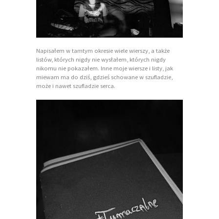
Napisałem w tamtym okresie wiele wierszy, a także
listów, których nigdy nie wysłałem, których nigdy
nikomu nie pokazałem. Inne moje wiersze i listy, jak
miewam ma do dziś, gdzieś schowane w szufladzie,
może i nawet szufladzie serca.