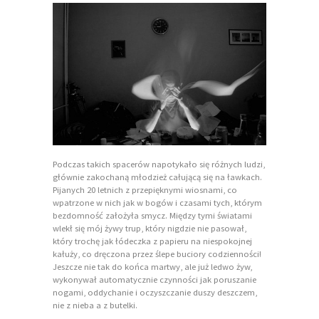
Podczas takich spacerów napotykało się różnych ludzi,
głównie zakochaną młodzież całującą się na ławkach.
Pijanych 20 letnich z przepięknymi wiosnami, co
wpatrzone w nich jak w bogów i czasami tych, którym
bezdomność założyła smycz. Między tymi światami
wlekł się mój żywy trup, który nigdzie nie pasował,
który trochę jak łódeczka z papieru na niespokojnej
kałuży, co dręczona przez ślepe buciory codzienności!
Jeszcze nie tak do końca martwy, ale już ledwo żyw,
wykonywał automatycznie czynności jak poruszanie
nogami, oddychanie i oczyszczanie duszy deszczem,
nie z nieba a z butelki.