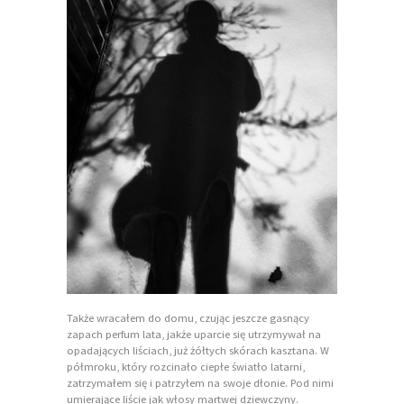
Także wracałem do domu, czując jeszcze gasnący
zapach perfum lata, jakże uparcie się utrzymywał na
opadających liściach, już żółtych skórach kasztana. W
półmroku, który rozcinało ciepłe światło latarni,
zatrzymałem się i patrzyłem na swoje dłonie. Pod nimi
umierające liście jak włosy martwej dziewczyny.