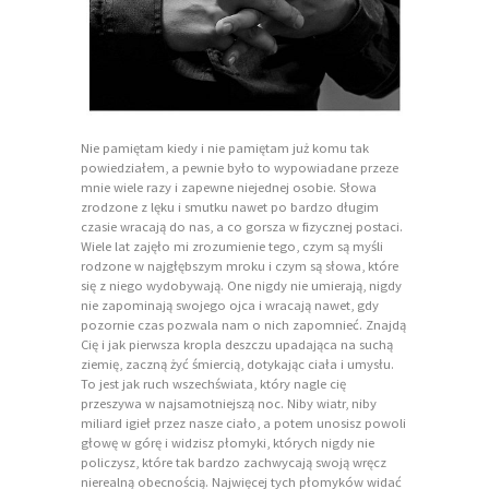
Nie pamiętam kiedy i nie pamiętam już komu tak
powiedziałem, a pewnie było to wypowiadane przeze
mnie wiele razy i zapewne niejednej osobie. Słowa
zrodzone z lęku i smutku nawet po bardzo długim
czasie wracają do nas, a co gorsza w fizycznej postaci.
Wiele lat zajęło mi zrozumienie tego, czym są myśli
rodzone w najgłębszym mroku i czym są słowa, które
się z niego wydobywają. One nigdy nie umierają, nigdy
nie zapominają swojego ojca i wracają nawet, gdy
pozornie czas pozwala nam o nich zapomnieć. Znajdą
Cię i jak pierwsza kropla deszczu upadająca na suchą
ziemię, zaczną żyć śmiercią, dotykając ciała i umysłu.
To jest jak ruch wszechświata, który nagle cię
przeszywa w najsamotniejszą noc. Niby wiatr, niby
miliard igieł przez nasze ciało, a potem unosisz powoli
głowę w górę i widzisz płomyki, których nigdy nie
policzysz, które tak bardzo zachwycają swoją wręcz
nierealną obecnością. Najwięcej tych płomyków widać