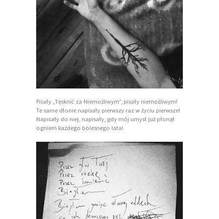
Pisały „Tęsknić za Niemożliwym”, pisały niemożliwym!
Te same dłonie napisały pierwszy raz w życiu pierwsze!
Napisały do niej, napisały, gdy mój umysł już płonął
ogniem każdego bolesnego lata!