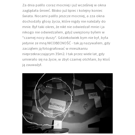
Za dnia paliło coraz mocniej i już wcześniej w okna
zaglądała śmierć. Blisko już lipiec i kolejny koniec
świata. Nocami paliło jeszcze mocniej, a zza okna
dochodziły głosy życia, które nigdy nie należały do
mnie. Był taki okres, że nikt nie odwiedzał mnie i ja
nikogo nie odwiedzałem, gdyż uwięziony byłem w
"czarnej nocy duszy". Gdziekolwiek bym nie był, była
jedynie ze mną NICOBECNOŚĆ - tak ją nazywałem, gdy
zacząłem ją fotografować w mieszkaniu
nieprzekraczającym 35m2. I tak przez wiele lat, gdy
umierało się na życie, w zbyt czarnej otchłani, by ktoś
ją zauważył.