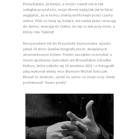
Pomyślałem, że kiedyś, a może i nawet nie w tak
odległej przyszłości, moje dłonie będą tak jak te liście
wyglądać, aż w końcu znikną wchłonięte przez czarny
wiersz. Póki co tutaj są, bolące, ale nadal żywe i wracają
do domu, wracają do Ciebie, do tej co jest przy mnie, a
którą i tak Tęsknię!
Nocą pisałem list do Krzysztofa Szymoniaka, wyszło
jakieś 10 stron śladów biograficznych, skraplanych
atramentowym bólem. Potem zacząłem rozmyślać o
moim spotkaniu autorskim we Wrzesińskim Ośrodku
Kultury, które odbyło się 10 września 2021 i o fotografii
jaką wykonał wtedy moi dłoniom Michał Sobczak.
Musiał to dostrzec, ujrzeć to samo co moje oczy, kiedy
portretował "twarz poety".