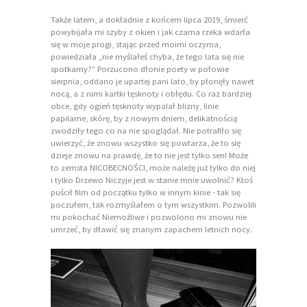
Także latem, a dokładnie z końcem lipca 2019, śmierć
powybijała mi szyby z okien i jak czarna rzeka wdarła
się w moje progi, stając przed moimi oczyma,
powiedziała „nie myślałeś chyba, że tego lata się nie
spotkamy?” Porzucono dłonie poety w połowie
sierpnia, oddano je upartej pani lato, by płonęły nawet
nocą, a z nimi kartki tęsknoty i obłędu. Co raz bardziej
obce, gdy ogień tęsknoty wypalał blizny, linie
papilarne, skórę, by z nowym dniem, delikatnością
zwodziły tego co na nie spoglądał. Nie potrafiło się
uwierzyć, że znowu wszystko się powtarza, że to się
dzieje znowu na prawdę, że to nie jest tylko sen! Może
to zemsta NICOBECNOŚCI, może należę już tylko do niej
i tylko Drzewo Niczyje jest w stanie mnie uwolnić? Ktoś
puścił film od początku tylko w innym kinie - tak się
poczułem, tak rozmyślałem o tym wszystkim. Pozwolili
mi pokochać Niemożliwe i pozwolono mi znowu nie
umrzeć, by dławić się znanym zapachem letnich nocy.