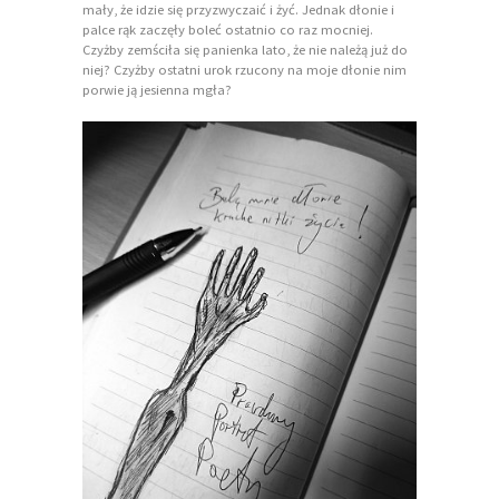
mały, że idzie się przyzwyczaić i żyć. Jednak dłonie i
palce rąk zaczęły boleć ostatnio co raz mocniej.
Czyżby zemściła się panienka lato, że nie należą już do
niej? Czyżby ostatni urok rzucony na moje dłonie nim
porwie ją jesienna mgła?