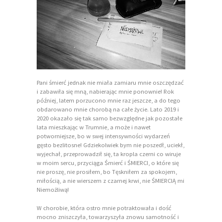
Pani śmierć jednak nie miała zamiaru mnie oszczędzać
i zabawiła się mną, nabierając mnie ponownie! Rok
później, latem porzucono mnie raz jeszcze, a do tego
obdarowano mnie chorobą na całe życie. Lato 2019 i
2020 okazało się tak samo bezwzględne jak pozostałe
lata mieszkając w Trumnie, a może i nawet
potworniejsze, bo w swej intensywności wydarzeń
gęsto bezlitosne! Gdziekolwiek bym nie poszedł, uciekł,
wyjechał, przeprowadził się, ta kropla czerni co wiruje
w moim sercu, przyciąga Śmierć i ŚMIERCI, o które się
nie proszę, nie prosiłem, bo Tęskniłem za spokojem,
miłością, a nie wierszem z czarnej krwi, nie ŚMIERCIĄ mi
Niemożliwą!
W chorobie, która ostro mnie potraktowała i dość
mocno zniszczyła, towarzyszyła znowu samotność i