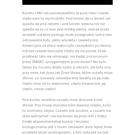
Razem z Mili odczarowywaliśmy tę porę roku i nawet
nieźle nam to wychodziło. Pod koniec lipca śmierć nie
zjawiła się pod oknem i pod koniec sierpnia też nie
zjawiła się ta co kusi zbyt krótką suknią. Jednak przez
wrzesień ostatnie podrygi, kroki pożegnalne, tańce lata
odczuwalne były, jakby wściekła i zawiedzona
dziewczyna na plecy wskoczyła i pazurkami po twarzy
mściwe rysunki tworzyła! Udało się od ponad 10 lat
przetrwać lato nie umierając, nie będąc porzuconym
przez ŚMIERĆ i przygarniętym przez śmierć! Nie było
łatwo bo nocami drżały szyby w oknach, ale była ona
przy mnie, tak żywa jak Żywe Słowa, które rodziły moje
dłonie, co rysowały cieniutkie linie światła na jej ciele.
Ciepło inne niż to sierpniowe, ciepło bezpieczne, jej
ciepło, nasze ciepło!
Pod koniec września zaczęły mnie strasznie boleć
dłonie. Przy mojej chorobie bóle stawów, mięśni, kości
to normalny objaw. Czasem jest znośnie, a czasem nie
idzie wytrzymać i nie wychodzi się przez ból z łóżka.
Dzięki eksperymentalnej kuracji i leczeniu
biologicznemu jest z moim zdrowiem dużo lepiej. Krew
przestała lecieć wodospadem, a ból ciała jest na tyle