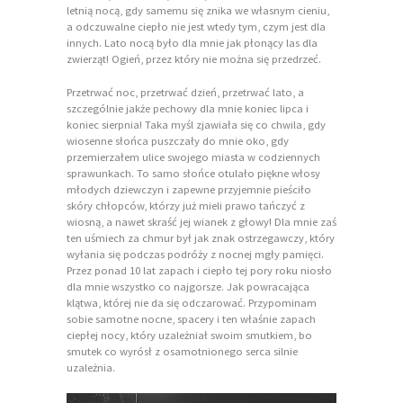
letnią nocą, gdy samemu się znika we własnym cieniu,
a odczuwalne ciepło nie jest wtedy tym, czym jest dla
innych. Lato nocą było dla mnie jak płonący las dla
zwierząt! Ogień, przez który nie można się przedrzeć.
Przetrwać noc, przetrwać dzień, przetrwać lato, a
szczególnie jakże pechowy dla mnie koniec lipca i
koniec sierpnia! Taka myśl zjawiała się co chwila, gdy
wiosenne słońca puszczały do mnie oko, gdy
przemierzałem ulice swojego miasta w codziennych
sprawunkach. To samo słońce otulało piękne włosy
młodych dziewczyn i zapewne przyjemnie pieściło
skóry chłopców, którzy już mieli prawo tańczyć z
wiosną, a nawet skraść jej wianek z głowy! Dla mnie zaś
ten uśmiech za chmur był jak znak ostrzegawczy, który
wyłania się podczas podróży z nocnej mgły pamięci.
Przez ponad 10 lat zapach i ciepło tej pory roku niosło
dla mnie wszystko co najgorsze. Jak powracająca
klątwa, której nie da się odczarować. Przypominam
sobie samotne nocne, spacery i ten właśnie zapach
ciepłej nocy, który uzależniał swoim smutkiem, bo
smutek co wyrósł z osamotnionego serca silnie
uzależnia.