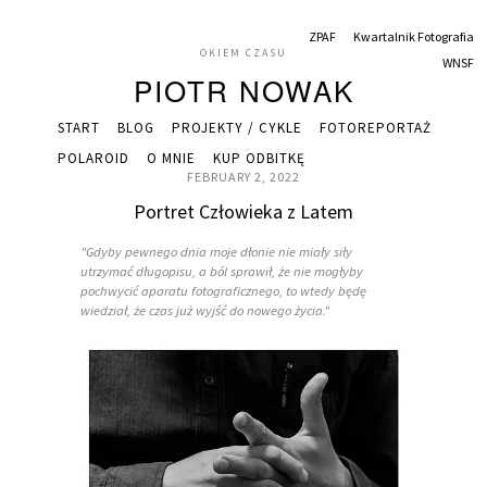
ZPAF
Kwartalnik Fotografia
OKIEM CZASU
WNSF
PIOTR NOWAK
START
BLOG
PROJEKTY / CYKLE
FOTOREPORTAŻ
POLAROID
O MNIE
KUP ODBITKĘ
FEBRUARY 2, 2022
Portret Człowieka z Latem
"Gdyby pewnego dnia moje dłonie nie miały siły
utrzymać długopisu, a ból sprawił, że nie mogłyby
pochwycić aparatu fotograficznego, to wtedy będę
wiedział, że czas już wyjść do nowego życia."