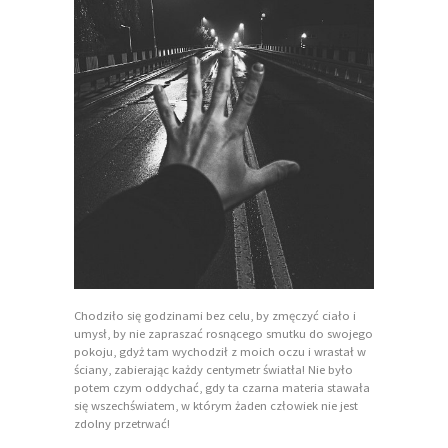
Chodziło się godzinami bez celu, by zmęczyć ciało i
umysł, by nie zapraszać rosnącego smutku do swojego
pokoju, gdyż tam wychodził z moich oczu i wrastał w
ściany, zabierając każdy centymetr światła! Nie było
potem czym oddychać, gdy ta czarna materia stawała
się wszechświatem, w którym żaden człowiek nie jest
zdolny przetrwać!