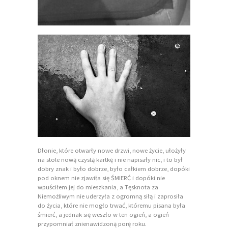
Dłonie, które otwarły nowe drzwi, nowe życie, ułożyły
na stole nową czystą kartkę i nie napisały nic, i to był
dobry znak i było dobrze, było całkiem dobrze, dopóki
pod oknem nie zjawiła się ŚMIERĆ i dopóki nie
wpuściłem jej do mieszkania, a Tęsknota za
Niemożliwym nie uderzyła z ogromną siłą i zaprosiła
do życia, które nie mogło trwać, któremu pisana była
śmierć, a jednak się weszło w ten ogień, a ogień
przypomniał znienawidzoną porę roku.