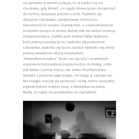
na dywanie w swoim pokoju, to w parku czy na
chodniku, gdy śmierć, co nigdy śmiercią nie chciała być
do końca, dotykała palcem czoła. Tęskniło się
strasznie człowieka, jakiejkolwiek obecności.
Samotność to wiadro czarnej krwi, a osamotnienie to
te wiadro tonące w studni, której nikt nie widzi! Izolacja
interpersonalna, rzekłby pan doktor! Więc tęsknota
była jedyną oznaką życia i tęskniło się potwornie
człowieka, tęskniło się życie i bardzo tęskniło się wtedy
pewną okularnice, którą nazywałem
„Niewytłumaczalna”. Dużo nas łączyło i w pewnym
momencie była jedyną osobą bardzo mi bliską, a kto
jest blisko czarnej dziury, ten znika. Pochłaniałem
światło z powodu jego braku, nie dając w zamian nic.
Nie mogło inaczej się wydarzyć i w tej, mimo wszystko
pięknej historii między mną, a Niewytłumaczalną.
Myślę, że nigdy nie przestałem za nią tęsknić.