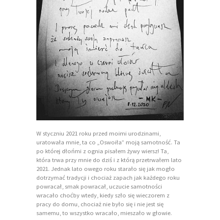
W styczniu 2021 roku przed moimi urodzinami,
uratowała mnie, ta co „Oswoiła” moją samotność. Ta
po której dłońmi z ognia pisałem żywy wiersz! Ta,
która trwa przy mnie do dziś i z którą przetrwałem lato
2021. Jednak lato owego roku starało się jak mogło
dotrzymać tradycji i chociaż zapach jak każdego roku
powracał, smak powracał, uczucie samotności
wracało choćby wtedy, kiedy szło się wieczorem z
pracy do domu, chociaż nie było się i nie jest się
samemu, to wszystko wracało, mieszało w głowie.