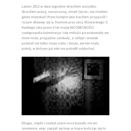
Latem 2012 w dwa tygodnie straciłem wszystko.
Straciłem pracę, narzeczoną, zmarł Ojciec, nie miałem
gdzie mieszkać! Przez kolejne lata traciłem przyjaciół i
rozum dławiąc się w Trumnie przy ulicy Słowackiego 5.
Każdego lata przez 6 lat mojej NICOBECNOŚCI
następowała kulminacja i tak miłości pozostawiały we
mnie noże, przyjaźnie zanikały, a obłęd i smutek
pożerał nie tylko moje ciało i dusze, ale ten mały
pokój, w którym już nikt nie potrafił oddychać.
Długie, ciepłe i nazbyt jasne noce bywały nie do
zniesienia, więc zapijał się trup w trupa kończąc się to