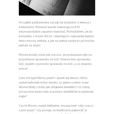
Początek października zaczął się wizytami u lekarzy i
badaniami. Pierwsze wyniki wskazują na RZS
(reumatoidalne zapalnie stawów). Pomyślałem, że do
kompletu z moim WZJG i depresją to naprawdę będzie
teraz mocny zestaw, a jak na jedną osobę to już trochę
jednak za dużo!
Dłonie bolały mnie tak mocno, że podawanie ręki na
przywitanie sprawiało mi ból. Pisanie listu sprawiało
ból, zwykłe czynności sprawiały mi ból, a co dopiero
praca!
Lato nie żyje! Mamy jesień i zjawił się deszcz, który
nadał jednolity kolor światu, to jakim cudem moje
dłonie lśniły z bólu jak zbłąkane świetliki?! Co robią
porzucone dzieci lata w postaci świetlików w jesiennej
mgle?
Czy te dłonie, nadal delikatne, muszą mieć cały czas o
czym pisać? Czy poezja, ta bezlitosna piękność w