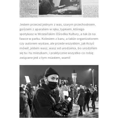
Jestem przecież jednym z was, szarym przechodniem,
gościem z aparatem w ręku, typkiem, którego
spotykasz w Wrzesińskim Ośrodku Kultury, a tak że na
ławce w parku. Kolesiem z baru, a także organizatorem
czy autorem wystaw, ale przede wszystkim, jak Krzyś
mówił, jestem wasz, wasz od urodzenia, bo urodziłem
się tu i tu mieszkam, i praktycznie wszystko co robię
związane jest z tym miastem, wami!