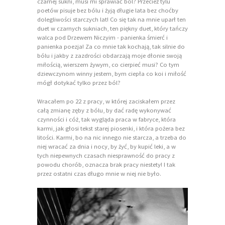
czarnej sukni, musi mi sprawiać ból? Przecież tylu
poetów pisuje bez bólu i żyją długie lata bez choćby
dolegliwości starczych lat! Co się tak na mnie uparł ten
duet w czarnych sukniach, ten piękny duet, który tańczy
walca pod Drzewem Niczyim - panienka śmierć i
panienka poezja! Za co mnie tak kochają, tak silnie do
bólu i jakby z zazdrości obdarzają moje dłonie swoją
miłością, wierszem żywym, co cierpieć musi? Co tym
dziewczynom winny jestem, bym ciepła co koi i miłość
mógł dotykać tylko przez ból?
Wracałem po 22 z pracy, w której zaciskałem przez
całą zmianę zęby z bólu, by dać radę wykonywać
czynności i cóż, tak wygląda praca w fabryce, która
karmi, jak głosi tekst starej piosenki, i która pożera bez
litości. Karmi, bo na nic innego nie starcza, a trzeba do
niej wracać za dnia i nocy, by żyć, by kupić leki, a w
tych niepewnych czasach niesprawność do pracy z
powodu chorób, oznacza brak pracy niestety! I tak
przez ostatni czas długo mnie w niej nie było.