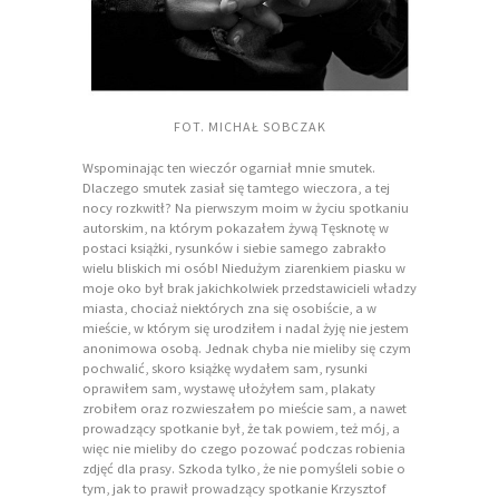
FOT. MICHAŁ SOBCZAK
Wspominając ten wieczór ogarniał mnie smutek.
Dlaczego smutek zasiał się tamtego wieczora, a tej
nocy rozkwitł? Na pierwszym moim w życiu spotkaniu
autorskim, na którym pokazałem żywą Tęsknotę w
postaci książki, rysunków i siebie samego zabrakło
wielu bliskich mi osób! Niedużym ziarenkiem piasku w
moje oko był brak jakichkolwiek przedstawicieli władzy
miasta, chociaż niektórych zna się osobiście, a w
mieście, w którym się urodziłem i nadal żyję nie jestem
anonimowa osobą. Jednak chyba nie mieliby się czym
pochwalić, skoro książkę wydałem sam, rysunki
oprawiłem sam, wystawę ułożyłem sam, plakaty
zrobiłem oraz rozwieszałem po mieście sam, a nawet
prowadzący spotkanie był, że tak powiem, też mój, a
więc nie mieliby do czego pozować podczas robienia
zdjęć dla prasy. Szkoda tylko, że nie pomyśleli sobie o
tym, jak to prawił prowadzący spotkanie Krzysztof