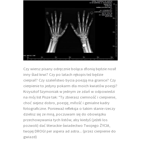
Czy wiersz pisany odręcznie boląca dłonią będzie nosił
inny ślad krwi? Czy po latach rękopis też będzie
cierpiał? Czy szaleństwo bycia poezją ma granice? Czy
cierpienie to jedyny pokarm dla moich kwiatów poezji?
Krzysztof Szymoniak w jednym ze zdań w odpowiedzi
na mój list Pisze tak: "Ty zbierasz ciemność i cierpienie,
choć siejesz dobro, poezję, miłość i genialne kadry
fotograficzne. Ponieważ refleksja o takim stanie rzeczy
dzielisz się ze mną, poczuwam się do obowiązku
przechowywania tych listów, aby kiedyś (jeżeli los
pozwoli) dać literackie świadectwo Twojego ŻYCIA,
twojej DROGI per aspera ad astra... (przez cierpienie do
gwiazd)