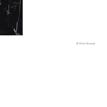
© Piotr Nowak