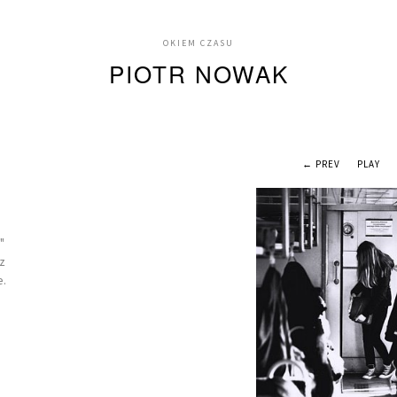
OKIEM CZASU
PIOTR NOWAK
← PREV
PLAY
"
z
e.