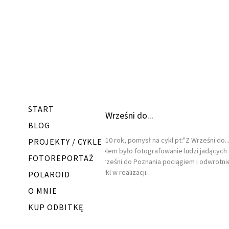
START
Z Wrześni do...
BLOG
2010 rok, pomysł na cykl pt:"Z Wrześni do...
PROJEKTY / CYKLE
Celem było fotografowanie ludzi jadących 
FOTOREPORTAŻ
Wrześni do Poznania pociągiem i odwrotni
Cykl w realizacji.
POLAROID
O MNIE
KUP ODBITKĘ