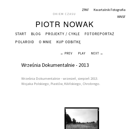
ZPAF
Kwartalnik Fotografia
OKIEM CZASU
WNSF
PIOTR NOWAK
START
BLOG
PROJEKTY / CYKLE
FOTOREPORTAŻ
POLAROID
O MNIE
KUP ODBITKĘ
← PREV
PLAY
NEXT →
Września Dokumentalnie - 2013
Września Dokumentalnie - wrzesień, sierpień 2013.
Wojaka Polskiego, Piastów, Kilińskiego, Chrobrego.