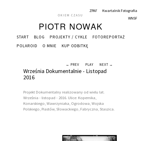
ZPAF
Kwartalnik Fotografia
OKIEM CZASU
WNSF
PIOTR NOWAK
START
BLOG
PROJEKTY / CYKLE
FOTOREPORTAŻ
POLAROID
O MNIE
KUP ODBITKĘ
← PREV
PLAY
NEXT →
Września Dokumentalnie - Listopad
2016
Projekt Dokumentalny realizowany od wielu lat.
Września - listopad - 2016. Ulice: Kopernika,
Konarskiego, Wawrzyniaka, Ogrodowa, Wojska
Polskiego, Piastów, Słowackiego, Fabryczna, Staszica.