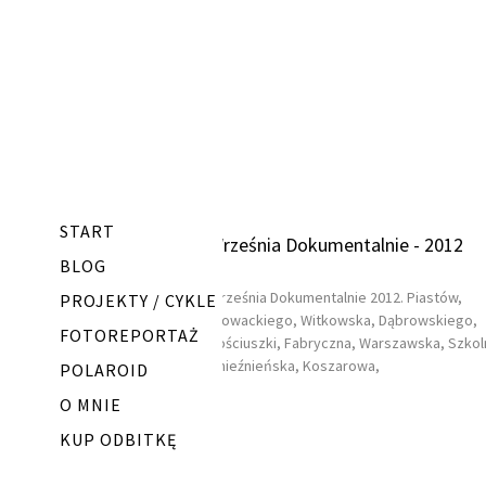
START
Września Dokumentalnie - 2012
BLOG
Września Dokumentalnie 2012. Piastów,
PROJEKTY / CYKLE
Słowackiego, Witkowska, Dąbrowskiego,
FOTOREPORTAŻ
Kościuszki, Fabryczna, Warszawska, Szkol
Gnieźnieńska, Koszarowa,
POLAROID
O MNIE
KUP ODBITKĘ