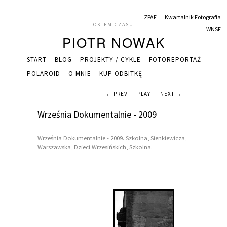
ZPAF
Kwartalnik Fotografia
OKIEM CZASU
WNSF
PIOTR NOWAK
START
BLOG
PROJEKTY / CYKLE
FOTOREPORTAŻ
POLAROID
O MNIE
KUP ODBITKĘ
← PREV
PLAY
NEXT →
Września Dokumentalnie - 2009
Września Dokumentalnie - 2009. Szkolna, Sienkiewicza,
Warszawska, Dzieci Wrzesińskich, Szkolna.