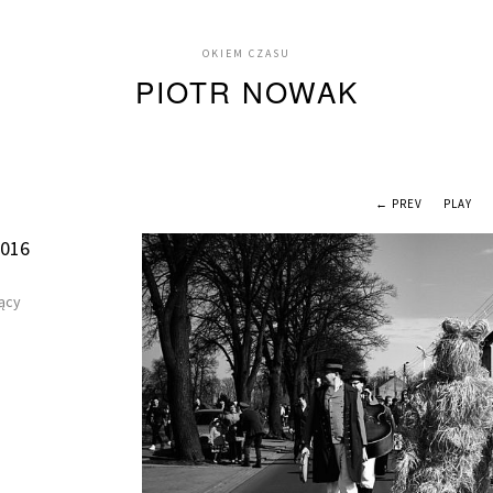
OKIEM CZASU
PIOTR NOWAK
← PREV
PLAY
2016
ący