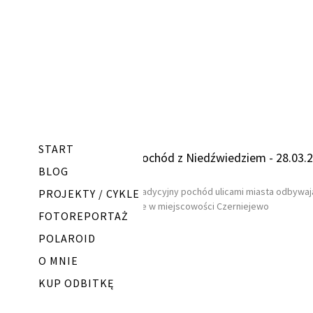
START
Pochód z Niedźwiedziem - 28.03.
BLOG
Tradycyjny pochód ulicami miasta odbywaj
PROJEKTY / CYKLE
sie w miejscowości Czerniejewo
FOTOREPORTAŻ
POLAROID
O MNIE
KUP ODBITKĘ