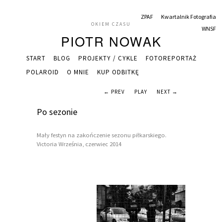
ZPAF
Kwartalnik Fotografia
OKIEM CZASU
WNSF
PIOTR NOWAK
START
BLOG
PROJEKTY / CYKLE
FOTOREPORTAŻ
POLAROID
O MNIE
KUP ODBITKĘ
← PREV
PLAY
NEXT →
Po sezonie
Mały festyn na zakończenie sezonu piłkarskiego.
Victoria Września, czerwiec 2014