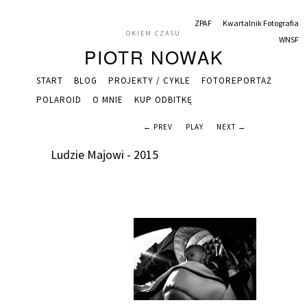
ZPAF
Kwartalnik Fotografia
OKIEM CZASU
WNSF
PIOTR NOWAK
START
BLOG
PROJEKTY / CYKLE
FOTOREPORTAŻ
POLAROID
O MNIE
KUP ODBITKĘ
← PREV
PLAY
NEXT →
Ludzie Majowi - 2015