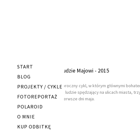
START
Ludzie Majowi - 2015
BLOG
Coroczny cykl, w którym głównymi bohate
PROJEKTY / CYKLE
są ludzie spędzający na ulicach miasta, trz
FOTOREPORTAŻ
pierwsze dni maja.
POLAROID
O MNIE
KUP ODBITKĘ