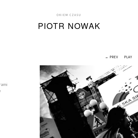
OKIEM CZASU
PIOTR NOWAK
← PREV
PLAY
rami
y