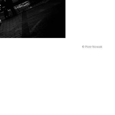
© Piotr Nowak