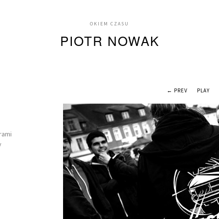
OKIEM CZASU
PIOTR NOWAK
← PREV
PLAY
rami
y