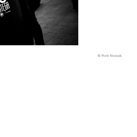
© Piotr Nowak