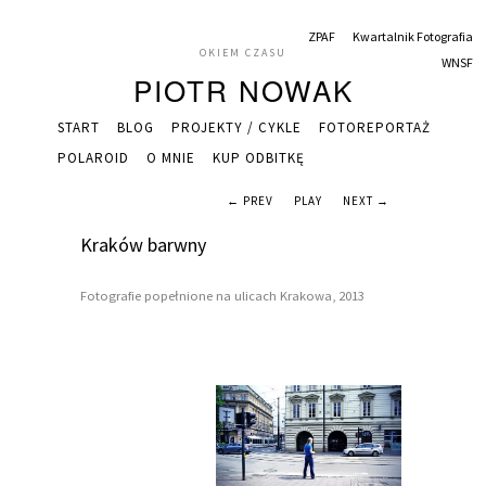
ZPAF
Kwartalnik Fotografia
OKIEM CZASU
WNSF
PIOTR NOWAK
START
BLOG
PROJEKTY / CYKLE
FOTOREPORTAŻ
POLAROID
O MNIE
KUP ODBITKĘ
← PREV
PLAY
NEXT →
Kraków barwny
Fotografie popełnione na ulicach Krakowa, 2013