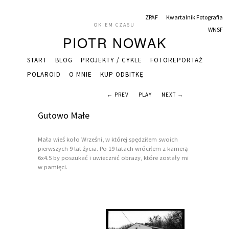
ZPAF
Kwartalnik Fotografia
OKIEM CZASU
WNSF
PIOTR NOWAK
START
BLOG
PROJEKTY / CYKLE
FOTOREPORTAŻ
POLAROID
O MNIE
KUP ODBITKĘ
← PREV
PLAY
NEXT →
Gutowo Małe
Mała wieś koło Wrześni, w której spędziłem swoich
pierwszych 9 lat życia. Po 19 latach wróciłem z kamerą
6x4.5 by poszukać i uwiecznić obrazy, które zostały mi
w pamięci.