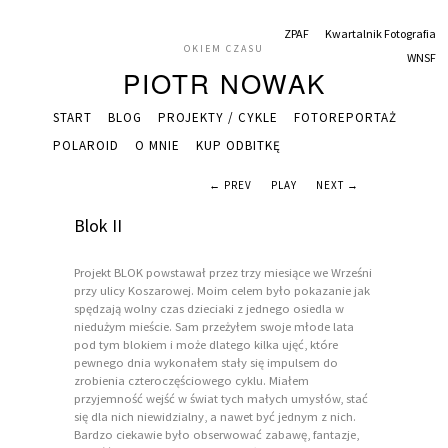
ZPAF
Kwartalnik Fotografia
OKIEM CZASU
WNSF
PIOTR NOWAK
START
BLOG
PROJEKTY / CYKLE
FOTOREPORTAŻ
POLAROID
O MNIE
KUP ODBITKĘ
← PREV
PLAY
NEXT →
Blok II
Projekt BLOK powstawał przez trzy miesiące we Wrześni
przy ulicy Koszarowej. Moim celem było pokazanie jak
spędzają wolny czas dzieciaki z jednego osiedla w
niedużym mieście. Sam przeżyłem swoje młode lata
pod tym blokiem i może dlatego kilka ujęć, które
pewnego dnia wykonałem stały się impulsem do
zrobienia czteroczęściowego cyklu. Miałem
przyjemność wejść w świat tych małych umysłów, stać
się dla nich niewidzialny, a nawet być jednym z nich.
Bardzo ciekawie było obserwować zabawę, fantazje,