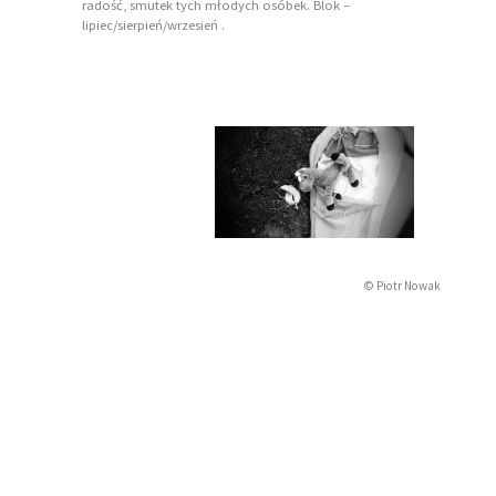
radość, smutek tych młodych osóbek. Blok –
lipiec/sierpień/wrzesień .
© Piotr Nowak