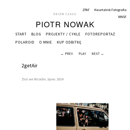
ZPAF
Kwartalnik Fotografia
OKIEM CZASU
WNSF
PIOTR NOWAK
START
BLOG
PROJEKTY / CYKLE
FOTOREPORTAŻ
POLAROID
O MNIE
KUP ODBITKĘ
← PREV
PLAY
NEXT →
2getAir
Zlot we Wrześni, lipiec 2014